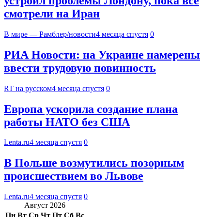
устроил проблемы Лондону, пока все
смотрели на Иран
В мире — Рамблер/новости
4 месяца спустя
0
РИА Новости: на Украине намерены
ввести трудовую повинность
RT на русском
4 месяца спустя
0
Европа ускорила создание плана
работы НАТО без США
Lenta.ru
4 месяца спустя
0
В Польше возмутились позорным
происшествием во Львове
Lenta.ru
4 месяца спустя
0
Август 2026
Пн
Вт
Ср
Чт
Пт
Сб
Вс