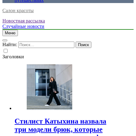
путешествиях
Салон красоты
Новостная рассылка
Случайные новости
Меню
Найти:
Заголовки
Стилист Катыхина назвала
три модели брюк, которые