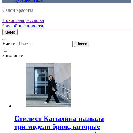
путешествиях
Салон красоты
Новостная рассылка
Случайные новости
Меню
Найти:
Заголовки
Стилист Катыхина назвала
три модели брюк, которые