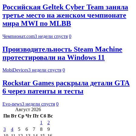
Российская Geltek Cyber Team заняла
третье место на женском чемпионате
мира MWI по MLBB
Чемпионат.com
3 недели спустя
0
Производительность Steam Machine
протестировали на Windows 11
MobiDevices
3 недели спустя
0
Rockstar Games раскрыла детали GTA
6 через патенты и тесты
Evo-news
3 недели спустя
0
Август 2026
Пн
Вт
Ср
Чт
Пт
Сб
Вс
1
2
3
4
5
6
7
8
9
10
11
12
13
14
15
16