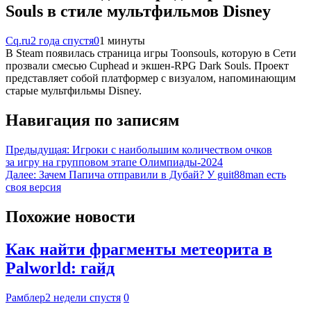
Souls в стиле мультфильмов Disney
Cq.ru
2 года спустя
0
1 минуты
В Steam появилась страница игры Toonsouls, которую в Сети
прозвали смесью Cuphead и экшен-RPG Dark Souls. Проект
представляет собой платформер с визуалом, напоминающим
старые мультфильмы Disney.
Навигация по записям
Предыдущая:
Игроки с наибольшим количеством очков
за игру на групповом этапе Олимпиады-2024
Далее:
Зачем Папича отправили в Дубай? У guit88man есть
своя версия
Похожие новости
Как найти фрагменты метеорита в
Palworld: гайд
Рамблер
2 недели спустя
0