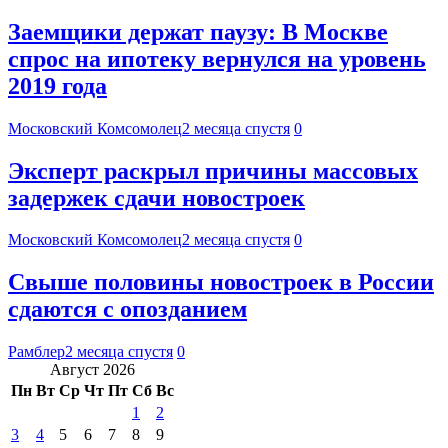
Заемщики держат паузу: В Москве
спрос на ипотеку вернулся на уровень
2019 года
Московский Комсомолец
2 месяца спустя
0
Эксперт раскрыл причины массовых
задержек сдачи новостроек
Московский Комсомолец
2 месяца спустя
0
Свыше половины новостроек в России
сдаются с опозданием
Рамблер
2 месяца спустя
0
Август 2026
Пн
Вт
Ср
Чт
Пт
Сб
Вс
1
2
3
4
5
6
7
8
9