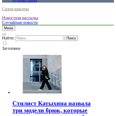
путешествиях
Салон красоты
Новостная рассылка
Случайные новости
Меню
Найти:
Заголовки
Стилист Катыхина назвала
три модели брюк, которые