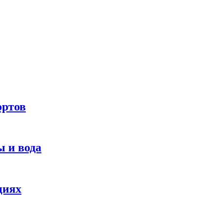
ортов
 и вода
циях