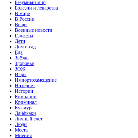
Безумный мир
Болезни и лекарства
В мире
В России
Вещи
Военные новости
Гаджеты
Дети
Дом и сад
Еда
Звёзды
Здоровье
ЗОЖ
Игры
Импортозамещение
Интернет
Истории
Компании
Криминал
Культура
Лайфхаки
Личный счет
Люди
Места
Мнения