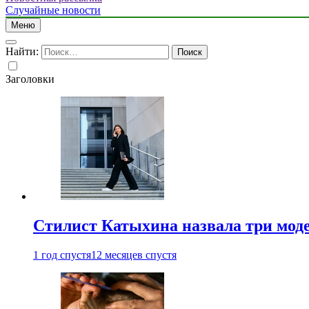
Случайные новости
Меню
Найти:
Заголовки
Стилист Катыхина назвала три моде
1 год спустя
12 месяцев спустя