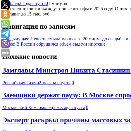
Рамблер
2 года спустя
0
1 минуты
Собственников жилья ждут новые штрафы в 2025 году. О них р
составит до 15 тыс. руб.
Навигация по записям
Предыдущая:
Невеста смыла макияж за 20 минут до свадьбы и 
Далее:
В России обрушился объем выдачи ипотеки
Похожие новости
Замглавы Минстроя Никита Стасишин: 
Российская Газета
2 месяца спустя
0
Заемщики держат паузу: В Москве спрос
Московский Комсомолец
2 месяца спустя
0
Эксперт раскрыл причины массовых за