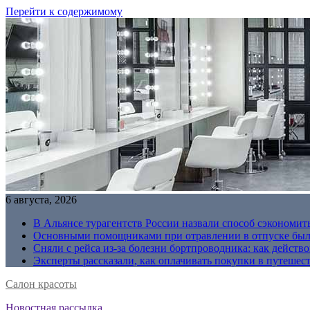
Перейти к содержимому
6 августа, 2026
В Альянсе турагентств России назвали способ сэкономить
Основными помощниками при отравлении в отпуске были
Сняли с рейса из-за болезни бортпроводника: как действо
Эксперты рассказали, как оплачивать покупки в путешес
Салон красоты
Новостная рассылка