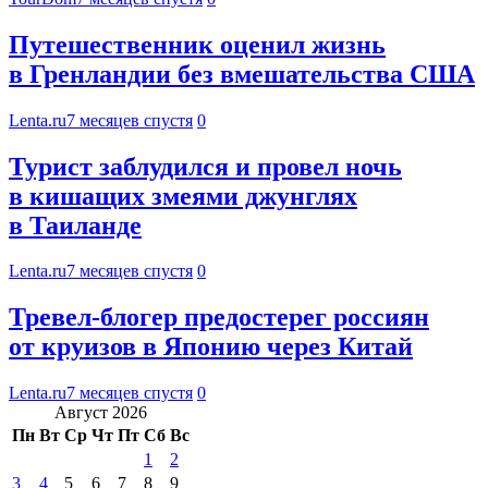
Путешественник оценил жизнь
в Гренландии без вмешательства США
Lenta.ru
7 месяцев спустя
0
Турист заблудился и провел ночь
в кишащих змеями джунглях
в Таиланде
Lenta.ru
7 месяцев спустя
0
Тревел-блогер предостерег россиян
от круизов в Японию через Китай
Lenta.ru
7 месяцев спустя
0
Август 2026
Пн
Вт
Ср
Чт
Пт
Сб
Вс
1
2
3
4
5
6
7
8
9