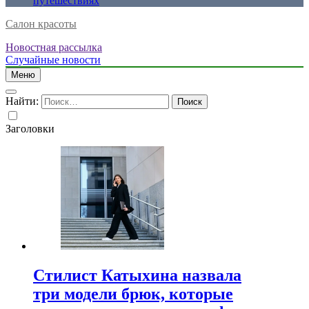
путешествиях
Салон красоты
Новостная рассылка
Случайные новости
Меню
Найти:
Заголовки
Стилист Катыхина назвала
три модели брюк, которые