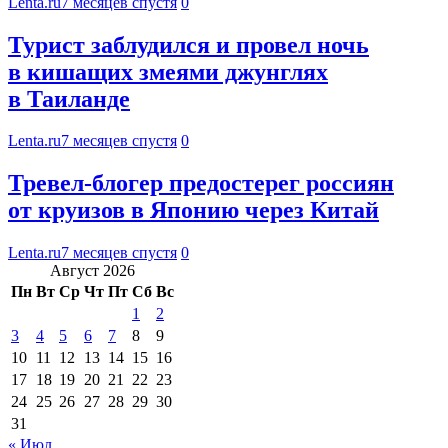
Lenta.ru
7 месяцев спустя
0
Турист заблудился и провел ночь
в кишащих змеями джунглях
в Таиланде
Lenta.ru
7 месяцев спустя
0
Тревел-блогер предостерег россиян
от круизов в Японию через Китай
Lenta.ru
7 месяцев спустя
0
Август 2026
Пн
Вт
Ср
Чт
Пт
Сб
Вс
1
2
3
4
5
6
7
8
9
10
11
12
13
14
15
16
17
18
19
20
21
22
23
24
25
26
27
28
29
30
31
« Июл