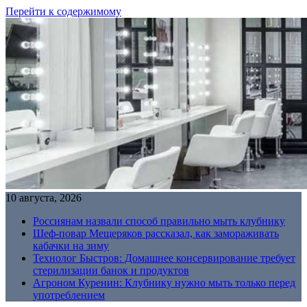
Перейти к содержимому
10 августа, 2026
Россиянам назвали способ правильно мыть клубнику
Шеф-повар Мещеряков рассказал, как замораживать
кабачки на зиму
Технолог Быстров: Домашнее консервирование требует
стерилизации банок и продуктов
Агроном Куренин: Клубнику нужно мыть только перед
употреблением