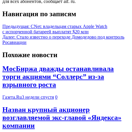
для всех абонентов, сообщает aif. ru.
Навигация по записям
Предыдущая:
CNet: владельцам старых Apple Watch
с испорченной батареей выплатят $20 млн
Далее:
Стало известно о переходе Домодедово под контроль
Росавиации
Похожие новости
МосБиржа дважды останавливала
торги акциями “Соллерс” из-за
взрывного роста
Газета.Ru
3 недели спустя
0
Назван крупный акционер
возглавляемой экс-главой «Яндекса»
компании