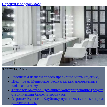
Перейти к содержимому
8 августа, 2026
Россиянам назвали способ правильно мыть клубнику
Шеф-повар Мещеряков рассказал, как замораживать
кабачки на зиму
Технолог Быстров: Домашнее консервирование требует
стерилизации банок и продуктов
Агроном Куренин: Клубнику нужно мыть только перед
употреблением