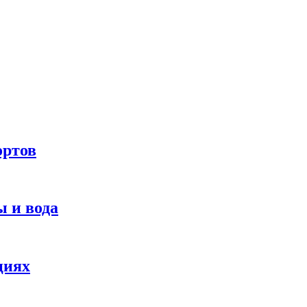
ортов
 и вода
циях