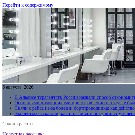
Перейти к содержимому
6 августа, 2026
В Альянсе турагентств России назвали способ сэкономить
Основными помощниками при отравлении в отпуске были
Сняли с рейса из-за болезни бортпроводника: как действо
Эксперты рассказали, как оплачивать покупки в путешес
Салон красоты
Новостная рассылка