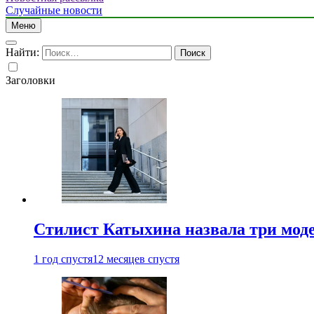
Случайные новости
Меню
Найти:
Заголовки
Стилист Катыхина назвала три моде
1 год спустя
12 месяцев спустя