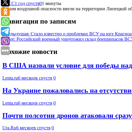
ТАСС
1 год спустя
0
1 минуты
Режим воздушной опасности ввели на территории Липецкой обл
Навигация по записям
Предыдущая:
Стало известно о проблемах ВСУ на юге Красно
Далее:
Российский военный уничтожил склад боеприпасов ВС
Похожие новости
В США назвали условие для победы на
Lenta.ru
6 месяцев спустя
0
На Украине пожаловались на отсутстви
Lenta.ru
6 месяцев спустя
0
Почти полсотни дронов атаковали сраз
Ura.Ru
6 месяцев спустя
0