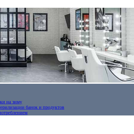
ки на зиму
терилизации банок и продуктов
потреблением