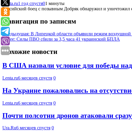
Lenta.ru
1 год спустя
0
1 минуты
Российский боец с позывным Добряк обнаружил и уничтожил с
Навигация по записям
Предыдущая:
В Липецкой области объявили режим воздушной
Далее:
Силы ПВО сбили за 3,5 часа 41 украинский БПЛА
Похожие новости
В США назвали условие для победы на
Lenta.ru
6 месяцев спустя
0
На Украине пожаловались на отсутстви
Lenta.ru
6 месяцев спустя
0
Почти полсотни дронов атаковали сраз
Ura.Ru
6 месяцев спустя
0