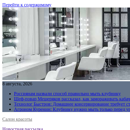
Перейти к содержимому
8 августа, 2026
Россиянам назвали способ правильно мыть клубнику
Шеф-повар Мещеряков рассказал, как замораживать кабач
Технолог Быстров: Домашнее консервирование требует с
Агроном Куренин: Клубнику нужно мыть только перед у
Салон красоты
Новостная рассылка