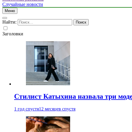
Случайные новости
Меню
Найти:
Заголовки
Стилист Катыхина назвала три моде
1 год спустя
12 месяцев спустя