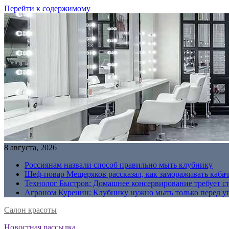
Перейти к содержимому
8 августа, 2026
Россиянам назвали способ правильно мыть клубнику
Шеф-повар Мещеряков рассказал, как замораживать кабач
Технолог Быстров: Домашнее консервирование требует с
Агроном Куренин: Клубнику нужно мыть только перед у
Салон красоты
Новостная рассылка