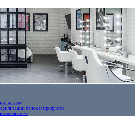
ки на зиму
терилизации банок и продуктов
потреблением