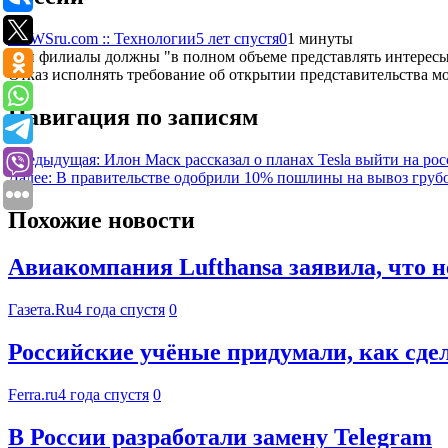
NEWSru.com :: Технологии
5 лет спустя
0
1 минуты
Эти филиалы должны "в полном объеме представлять интересы
Отказ исполнять требование об открытии представительства м
Навигация по записям
Предыдущая:
Илон Маск рассказал о планах Tesla выйти на ро
Далее:
В правительстве одобрили 10% пошлины на вывоз груб
Похожие новости
Авиакомпания Lufthansa заявила, что н
Газета.Ru
4 года спустя
0
Российские учёные придумали, как сдел
Ferra.ru
4 года спустя
0
В России разработали замену Telegram