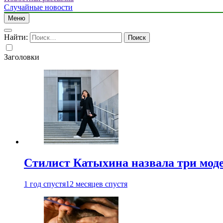
Случайные новости
Меню
Найти:
Заголовки
Стилист Катыхина назвала три моде
1 год спустя
12 месяцев спустя