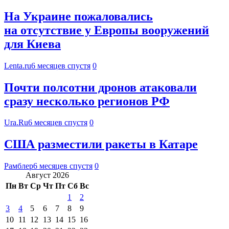
На Украине пожаловались
на отсутствие у Европы вооружений
для Киева
Lenta.ru
6 месяцев спустя
0
Почти полсотни дронов атаковали
сразу несколько регионов РФ
Ura.Ru
6 месяцев спустя
0
США разместили ракеты в Катаре
Рамблер
6 месяцев спустя
0
Август 2026
Пн
Вт
Ср
Чт
Пт
Сб
Вс
1
2
3
4
5
6
7
8
9
10
11
12
13
14
15
16