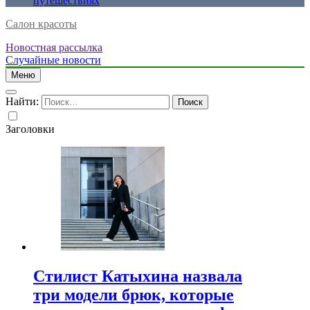
путешествиях
Салон красоты
Новостная рассылка
Случайные новости
Меню
Найти:
Заголовки
Стилист Катыхина назвала
три модели брюк, которые