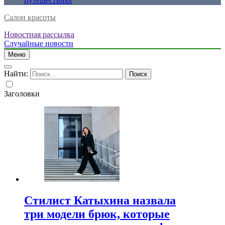
путешествиях
Салон красоты
Новостная рассылка
Случайные новости
Меню
Найти:
Заголовки
Стилист Катыхина назвала
три модели брюк, которые