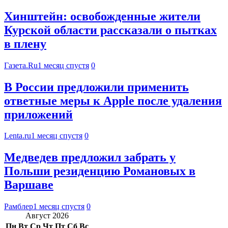
Хинштейн: освобожденные жители
Курской области рассказали о пытках
в плену
Газета.Ru
1 месяц спустя
0
В России предложили применить
ответные меры к Apple после удаления
приложений
Lenta.ru
1 месяц спустя
0
Медведев предложил забрать у
Польши резиденцию Романовых в
Варшаве
Рамблер
1 месяц спустя
0
Август 2026
Пн
Вт
Ср
Чт
Пт
Сб
Вс