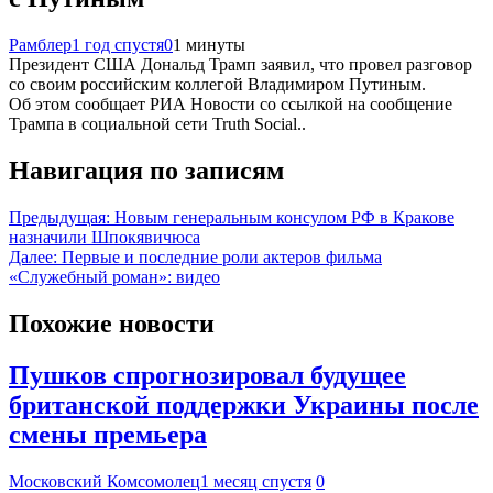
Рамблер
1 год спустя
0
1 минуты
Президент США Дональд Трамп заявил, что провел разговор
со своим российским коллегой Владимиром Путиным.
Об этом сообщает РИА Новости со ссылкой на сообщение
Трампа в социальной сети Truth Social..
Навигация по записям
Предыдущая:
Новым генеральным консулом РФ в Кракове
назначили Шпокявичюса
Далее:
Первые и последние роли актеров фильма
«Служебный роман»: видео
Похожие новости
Пушков спрогнозировал будущее
британской поддержки Украины после
смены премьера
Московский Комсомолец
1 месяц спустя
0