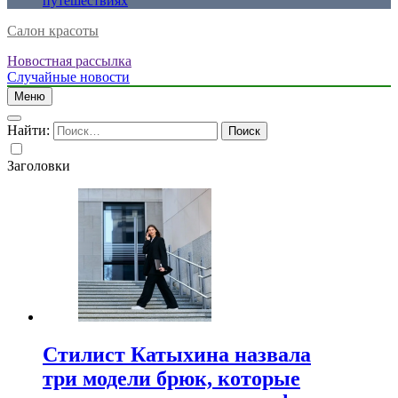
путешествиях
Салон красоты
Новостная рассылка
Случайные новости
Меню
Найти:
Заголовки
Стилист Катыхина назвала
три модели брюк, которые