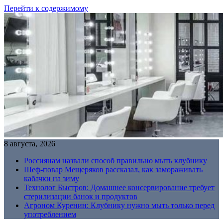
Перейти к содержимому
8 августа, 2026
Россиянам назвали способ правильно мыть клубнику
Шеф-повар Мещеряков рассказал, как замораживать
кабачки на зиму
Технолог Быстров: Домашнее консервирование требует
стерилизации банок и продуктов
Агроном Куренин: Клубнику нужно мыть только перед
употреблением