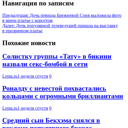
Навигация по записям
Предыдущая:
Дочь певицы Брежневой Соня выложила фото
в мини-платье с корсетом
Далее:
Дочь популярной телеведущей пришла на выставку
в прозрачном платье
Похожие новости
Солистку группы «Тату» в бикини
назвали секс-бомбой в сети
Lenta.ru
1 неделя спустя
0
Роналду с невестой похвастались
кольцами с огромными бриллиантами
Lenta.ru
1 неделя спустя
0
Средний сын Бекхэма снялся в
рекламе популярного бренда