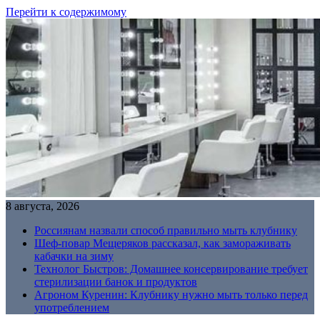
Перейти к содержимому
8 августа, 2026
Россиянам назвали способ правильно мыть клубнику
Шеф-повар Мещеряков рассказал, как замораживать
кабачки на зиму
Технолог Быстров: Домашнее консервирование требует
стерилизации банок и продуктов
Агроном Куренин: Клубнику нужно мыть только перед
употреблением