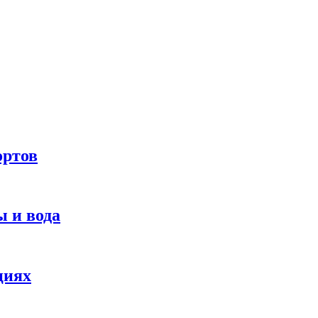
ортов
 и вода
циях