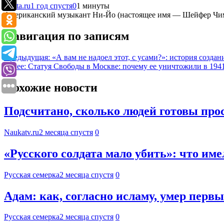
Lenta.ru
1 год спустя
0
1 минуты
Американский музыкант Ни-Йо (настоящее имя — Шейфер Чимер
Навигация по записям
Предыдущая:
«А вам не надоел этот, с усами?»: история созда
Далее:
Статуя Свободы в Москве: почему ее уничтожили в 194
Похожие новости
Подсчитано, сколько людей готовы про
Naukatv.ru
2 месяца спустя
0
«Русского солдата мало убить»: что име
Русская семерка
2 месяца спустя
0
Адам: как, согласно исламу, умер перв
Русская семерка
2 месяца спустя
0