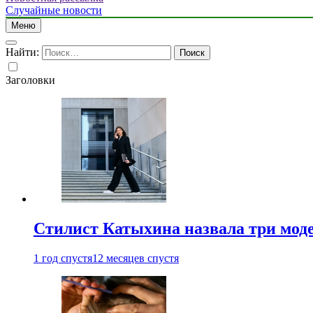
Случайные новости
Меню
Найти:
Заголовки
Стилист Катыхина назвала три моде
1 год спустя
12 месяцев спустя