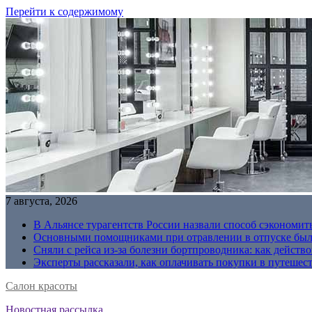
Перейти к содержимому
7 августа, 2026
В Альянсе турагентств России назвали способ сэкономить
Основными помощниками при отравлении в отпуске были
Сняли с рейса из-за болезни бортпроводника: как действо
Эксперты рассказали, как оплачивать покупки в путешес
Салон красоты
Новостная рассылка