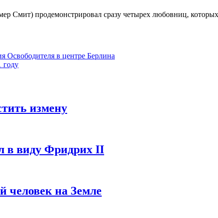
 Смит) продемонстрировал сразу четырех любовниц, которых о
ния Освободителя в центре Берлина
1 году
стить измену
л в виду Фридрих II
ый человек на Земле