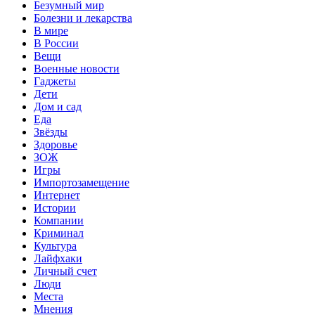
Безумный мир
Болезни и лекарства
В мире
В России
Вещи
Военные новости
Гаджеты
Дети
Дом и сад
Еда
Звёзды
Здоровье
ЗОЖ
Игры
Импортозамещение
Интернет
Истории
Компании
Криминал
Культура
Лайфхаки
Личный счет
Люди
Места
Мнения