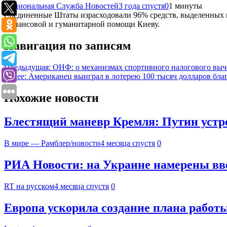
Национальная Служба Новостей
3 года спустя
0
1 минуты
Соединенные Штаты израсходовали 96% средств, выделенных на
финансовой и гуманитарной помощи Киеву.
Навигация по записям
Предыдущая:
ОНФ: о механизмах спортивного налогового выч
Далее:
Американец выиграл в лотерею 100 тысяч долларов бла
Похожие новости
Блестящий маневр Кремля: Путин устро
В мире — Рамблер/новости
4 месяца спустя
0
РИА Новости: на Украине намерены вв
RT на русском
4 месяца спустя
0
Европа ускорила создание плана рабо