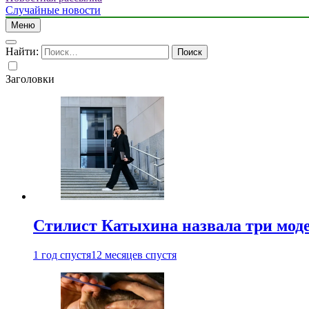
Случайные новости
Меню
Найти:
Заголовки
Стилист Катыхина назвала три моде
1 год спустя
12 месяцев спустя