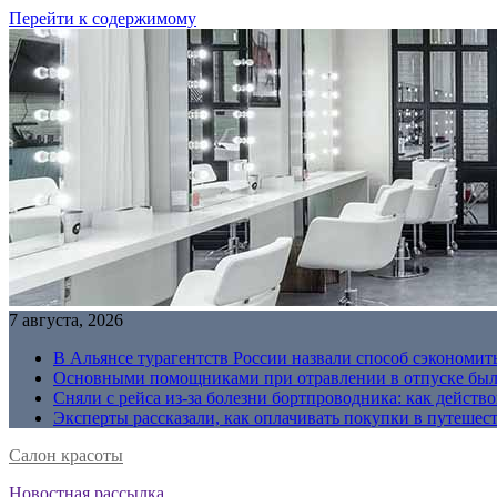
Перейти к содержимому
7 августа, 2026
В Альянсе турагентств России назвали способ сэкономить
Основными помощниками при отравлении в отпуске были
Сняли с рейса из-за болезни бортпроводника: как действо
Эксперты рассказали, как оплачивать покупки в путешес
Салон красоты
Новостная рассылка