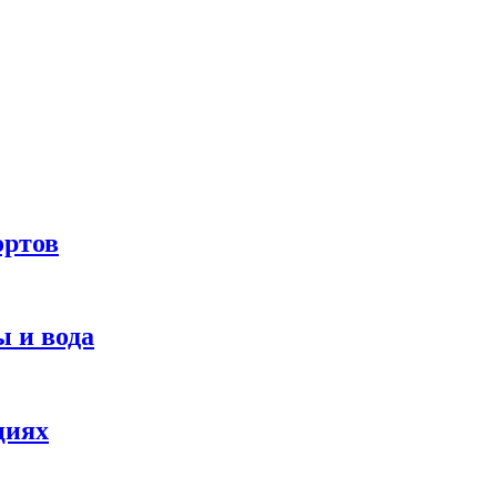
ортов
 и вода
циях