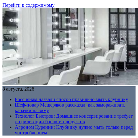
Перейти к содержимому
8 августа, 2026
Россиянам назвали способ правильно мыть клубнику
Шеф-повар Мещеряков рассказал, как замораживать
кабачки на зиму
Технолог Быстров: Домашнее консервирование требует
стерилизации банок и продуктов
Агроном Куренин: Клубнику нужно мыть только перед
употреблением