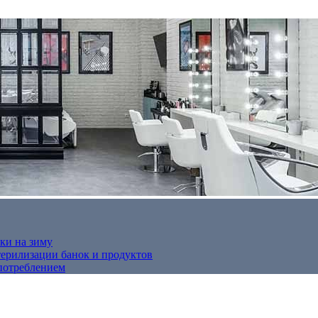
ки на зиму
терилизации банок и продуктов
потреблением