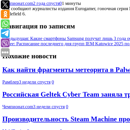
Чемпионат.com
2 года спустя
0
1 минуты
Как сообщают журналисты издания Eurogamer, гоночная серия N
Battlefield 6.
Навигация по записям
Предыдущая:
Какие смартфоны Samsung получат лишь 3 года о
Далее:
Расписание последнего дня групп IEM Katowice 2025 по CS
Похожие новости
Как найти фрагменты метеорита в Palwo
Рамблер
3 недели спустя
0
Российская Geltek Cyber Team заняла 
Чемпионат.com
3 недели спустя
0
Производительность Steam Machine про