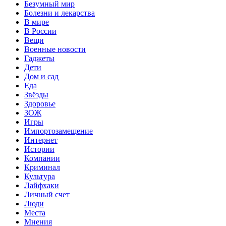
Безумный мир
Болезни и лекарства
В мире
В России
Вещи
Военные новости
Гаджеты
Дети
Дом и сад
Еда
Звёзды
Здоровье
ЗОЖ
Игры
Импортозамещение
Интернет
Истории
Компании
Криминал
Культура
Лайфхаки
Личный счет
Люди
Места
Мнения