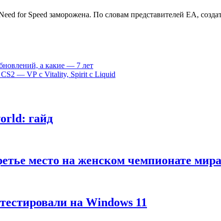
eed for Speed заморожена. По словам представителей EA, создат
бновлений, а какие — 7 лет
2 — VP с Vitality, Spirit с Liquid
rld: гайд
третье место на женском чемпионате м
тестировали на Windows 11