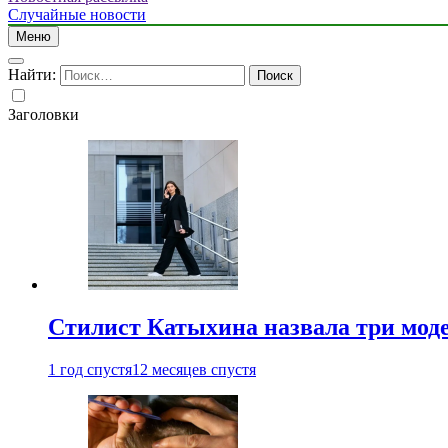
Случайные новости
Меню
Найти:
Заголовки
Стилист Катыхина назвала три моде
1 год спустя
12 месяцев спустя