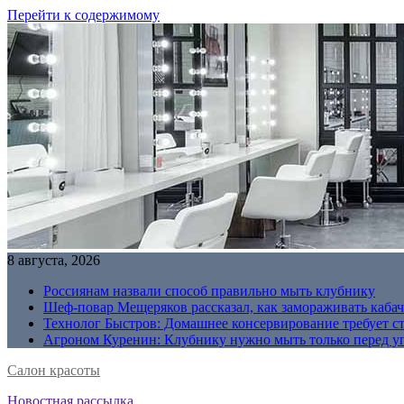
Перейти к содержимому
8 августа, 2026
Россиянам назвали способ правильно мыть клубнику
Шеф-повар Мещеряков рассказал, как замораживать кабач
Технолог Быстров: Домашнее консервирование требует с
Агроном Куренин: Клубнику нужно мыть только перед у
Салон красоты
Новостная рассылка