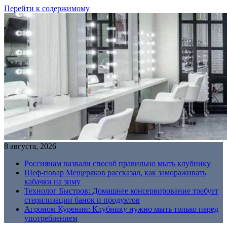
Перейти к содержимому
8 августа, 2026
Россиянам назвали способ правильно мыть клубнику
Шеф-повар Мещеряков рассказал, как замораживать
кабачки на зиму
Технолог Быстров: Домашнее консервирование требует
стерилизации банок и продуктов
Агроном Куренин: Клубнику нужно мыть только перед
употреблением