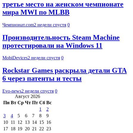
третье место на женском чемпионате
мира MWI по MLBB
Чемпионат.com
2 недели спустя
0
Производительность Steam Machine
протестировали на Windows 11
MobiDevices
2 недели спустя
0
Rockstar Games раскрыла детали GTA
6 через патенты и тесты
Evo-news
2 недели спустя
0
Август 2026
Пн
Вт
Ср
Чт
Пт
Сб
Вс
1
2
3
4
5
6
7
8
9
10
11
12
13
14
15
16
17
18
19
20
21
22
23