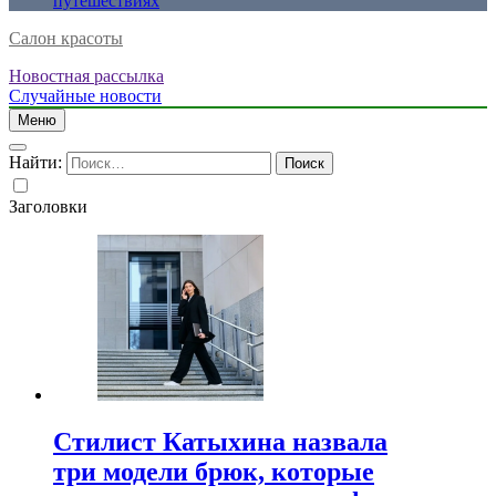
путешествиях
Салон красоты
Новостная рассылка
Случайные новости
Меню
Найти:
Заголовки
Стилист Катыхина назвала
три модели брюк, которые