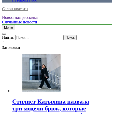
путешествиях
Салон красоты
Новостная рассылка
Случайные новости
Меню
Найти:
Заголовки
Стилист Катыхина назвала
три модели брюк, которые