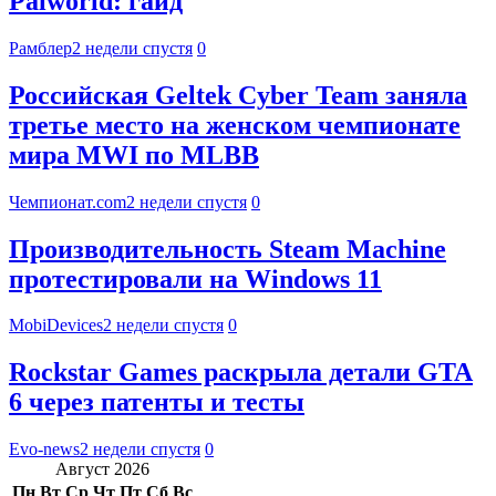
Palworld: гайд
Рамблер
2 недели спустя
0
Российская Geltek Cyber Team заняла
третье место на женском чемпионате
мира MWI по MLBB
Чемпионат.com
2 недели спустя
0
Производительность Steam Machine
протестировали на Windows 11
MobiDevices
2 недели спустя
0
Rockstar Games раскрыла детали GTA
6 через патенты и тесты
Evo-news
2 недели спустя
0
Август 2026
Пн
Вт
Ср
Чт
Пт
Сб
Вс