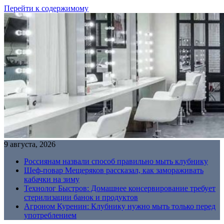
Перейти к содержимому
9 августа, 2026
Россиянам назвали способ правильно мыть клубнику
Шеф-повар Мещеряков рассказал, как замораживать
кабачки на зиму
Технолог Быстров: Домашнее консервирование требует
стерилизации банок и продуктов
Агроном Куренин: Клубнику нужно мыть только перед
употреблением