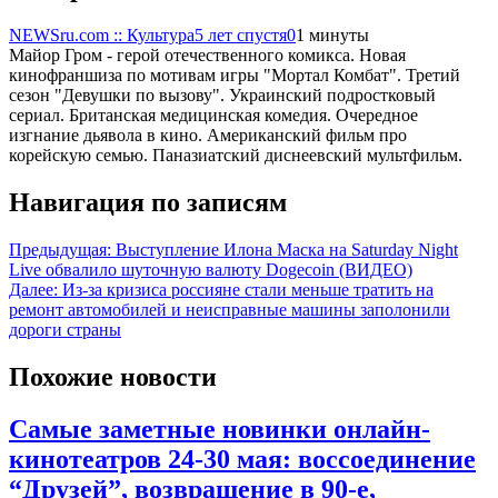
NEWSru.com :: Культура
5 лет спустя
0
1 минуты
Майор Гром - герой отечественного комикса. Новая
кинофраншиза по мотивам игры "Мортал Комбат". Третий
сезон "Девушки по вызову". Украинский подростковый
сериал. Британская медицинская комедия. Очередное
изгнание дьявола в кино. Американский фильм про
корейскую семью. Паназиатский диснеевский мультфильм.
Навигация по записям
Предыдущая:
Выступление Илона Маска на Saturday Night
Live обвалило шуточную валюту Dogecoin (ВИДЕО)
Далее:
Из-за кризиса россияне стали меньше тратить на
ремонт автомобилей и неисправные машины заполонили
дороги страны
Похожие новости
Самые заметные новинки онлайн-
кинотеатров 24-30 мая: воссоединение
“Друзей”, возвращение в 90-е,