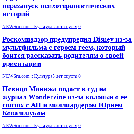
перезапуск психотерапевтических
историй
NEWSru.com :: Культура
5 лет спустя
0
Роскомнадзор предупредил Disney из-за
мультфильма c героем-геем, который
боится рассказать родителям о своей
ориентации
NEWSru.com :: Культура
5 лет спустя
0
Певица Манижа подаст в суд на
журнал Wonderzine из-за колонки о ее
связях с АП и миллиардером Юрием
Ковальчуком
NEWSru.com :: Культура
5 лет спустя
0