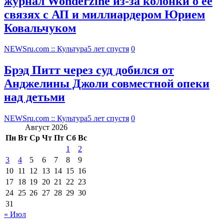
журнал Wonderzine из-за колонки о ее
связях с АП и миллиардером Юрием
Ковальчуком
NEWSru.com :: Культура
5 лет спустя
0
Брэд Питт через суд добился от
Анджелины Джоли совместной опеки
над детьми
NEWSru.com :: Культура
5 лет спустя
0
Август 2026
Пн
Вт
Ср
Чт
Пт
Сб
Вс
1
2
3
4
5
6
7
8
9
10
11
12
13
14
15
16
17
18
19
20
21
22
23
24
25
26
27
28
29
30
31
« Июл