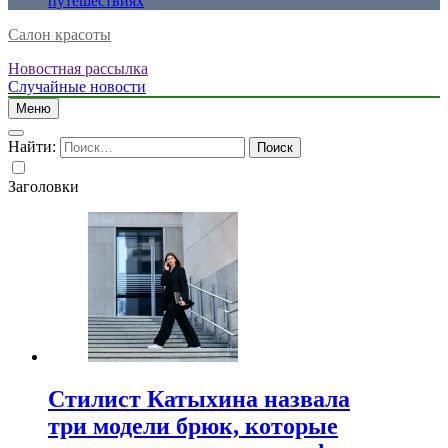
путешествиях
Салон красоты
Новостная рассылка
Случайные новости
Меню
Найти:
Заголовки
Стилист Катыхина назвала
три модели брюк, которые