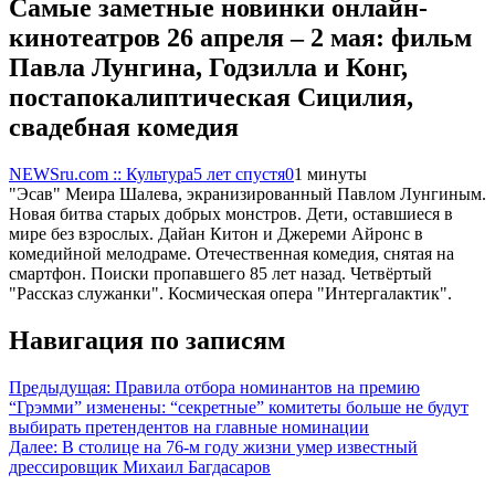
Самые заметные новинки онлайн-
кинотеатров 26 апреля – 2 мая: фильм
Павла Лунгина, Годзилла и Конг,
постапокалиптическая Сицилия,
свадебная комедия
NEWSru.com :: Культура
5 лет спустя
0
1 минуты
"Эсав" Меира Шалева, экранизированный Павлом Лунгиным.
Новая битва старых добрых монстров. Дети, оставшиеся в
мире без взрослых. Дайан Китон и Джереми Айронс в
комедийной мелодраме. Отечественная комедия, снятая на
смартфон. Поиски пропавшего 85 лет назад. Четвёртый
"Рассказ служанки". Космическая опера "Интергалактик".
Навигация по записям
Предыдущая:
Правила отбора номинантов на премию
“Грэмми” изменены: “секретные” комитеты больше не будут
выбирать претендентов на главные номинации
Далее:
В столице на 76-м году жизни умер известный
дрессировщик Михаил Багдасаров