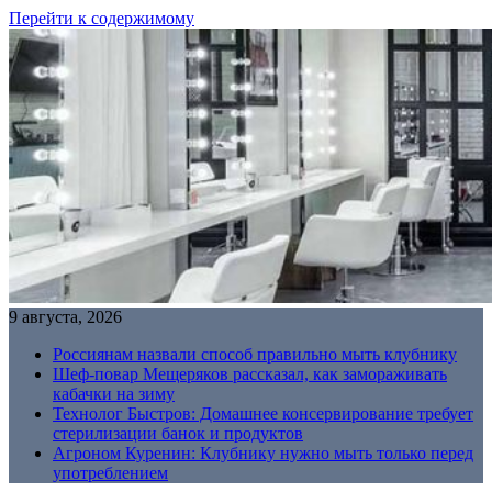
Перейти к содержимому
9 августа, 2026
Россиянам назвали способ правильно мыть клубнику
Шеф-повар Мещеряков рассказал, как замораживать
кабачки на зиму
Технолог Быстров: Домашнее консервирование требует
стерилизации банок и продуктов
Агроном Куренин: Клубнику нужно мыть только перед
употреблением