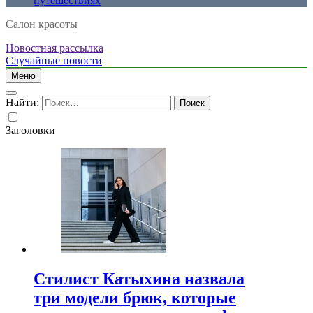
путешествиях
Салон красоты
Новостная рассылка
Случайные новости
Меню
Найти:
Заголовки
Стилист Катыхина назвала
три модели брюк, которые