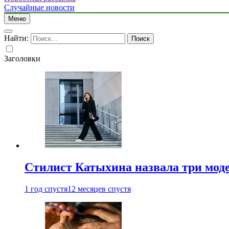
Случайные новости
Меню
Найти:
Заголовки
Стилист Катыхина назвала три моде
1 год спустя
12 месяцев спустя