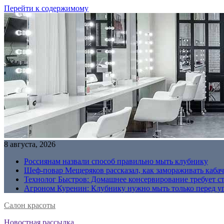
Перейти к содержимому
8 августа, 2026
Россиянам назвали способ правильно мыть клубнику
Шеф-повар Мещеряков рассказал, как замораживать кабач
Технолог Быстров: Домашнее консервирование требует с
Агроном Куренин: Клубнику нужно мыть только перед у
Салон красоты
Новостная рассылка