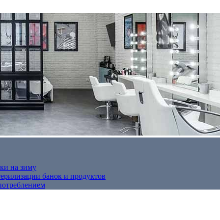
ки на зиму
терилизации банок и продуктов
потреблением