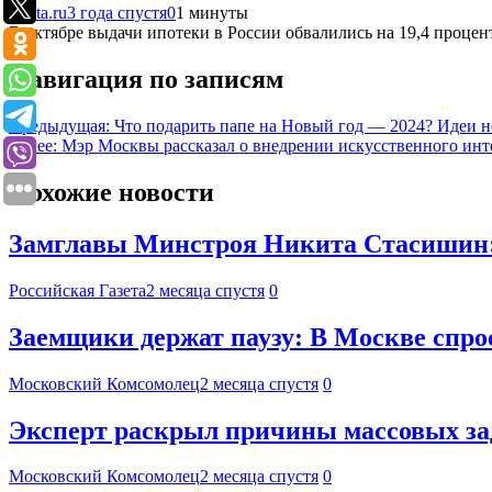
Lenta.ru
3 года спустя
0
1 минуты
В октябре выдачи ипотеки в России обвалились на 19,4 процент
Навигация по записям
Предыдущая:
Что подарить папе на Новый год — 2024? Идеи н
Далее:
Мэр Москвы рассказал о внедрении искусственного инте
Похожие новости
Замглавы Минстроя Никита Стасишин: 
Российская Газета
2 месяца спустя
0
Заемщики держат паузу: В Москве спрос
Московский Комсомолец
2 месяца спустя
0
Эксперт раскрыл причины массовых за
Московский Комсомолец
2 месяца спустя
0