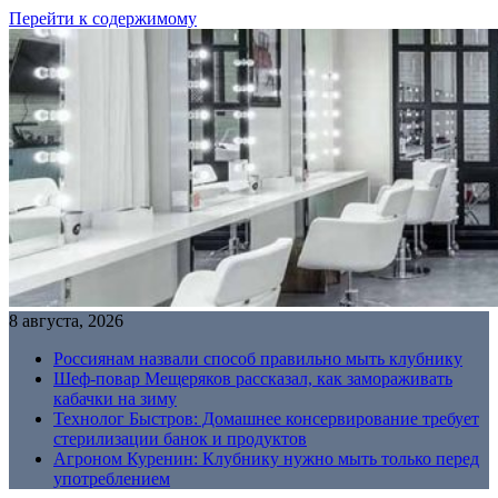
Перейти к содержимому
8 августа, 2026
Россиянам назвали способ правильно мыть клубнику
Шеф-повар Мещеряков рассказал, как замораживать
кабачки на зиму
Технолог Быстров: Домашнее консервирование требует
стерилизации банок и продуктов
Агроном Куренин: Клубнику нужно мыть только перед
употреблением