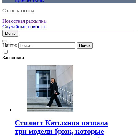
путешествиях
Салон красоты
Новостная рассылка
Случайные новости
Меню
Найти:
Заголовки
Стилист Катыхина назвала
три модели брюк, которые