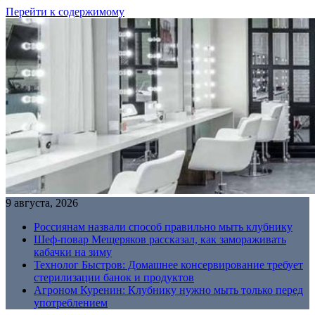
Перейти к содержимому
9 августа, 2026
Россиянам назвали способ правильно мыть клубнику
Шеф-повар Мещеряков рассказал, как замораживать
кабачки на зиму
Технолог Быстров: Домашнее консервирование требует
стерилизации банок и продуктов
Агроном Куренин: Клубнику нужно мыть только перед
употреблением