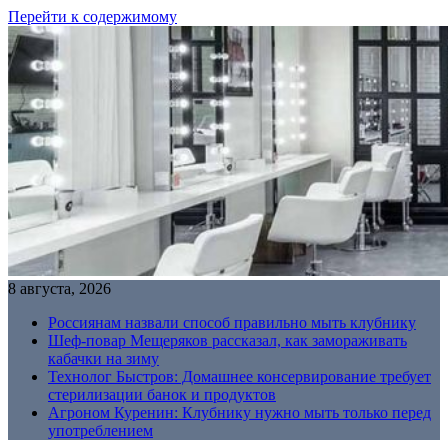
Перейти к содержимому
8 августа, 2026
Россиянам назвали способ правильно мыть клубнику
Шеф-повар Мещеряков рассказал, как замораживать
кабачки на зиму
Технолог Быстров: Домашнее консервирование требует
стерилизации банок и продуктов
Агроном Куренин: Клубнику нужно мыть только перед
употреблением