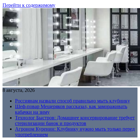
Перейти к содержимому
8 августа, 2026
Россиянам назвали способ правильно мыть клубнику
Шеф-повар Мещеряков рассказал, как замораживать
кабачки на зиму
Технолог Быстров: Домашнее консервирование требует
стерилизации банок и продуктов
Агроном Куренин: Клубнику нужно мыть только перед
употреблением