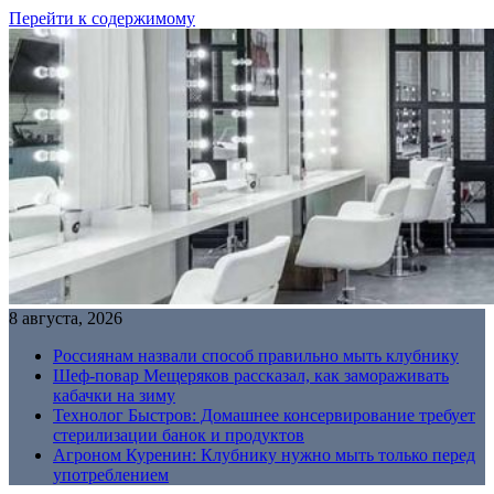
Перейти к содержимому
8 августа, 2026
Россиянам назвали способ правильно мыть клубнику
Шеф-повар Мещеряков рассказал, как замораживать
кабачки на зиму
Технолог Быстров: Домашнее консервирование требует
стерилизации банок и продуктов
Агроном Куренин: Клубнику нужно мыть только перед
употреблением