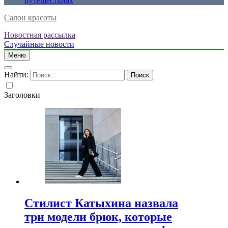
путешествиях
Салон красоты
Новостная рассылка
Случайные новости
Меню
Найти:
Заголовки
Стилист Катыхина назвала
три модели брюк, которые