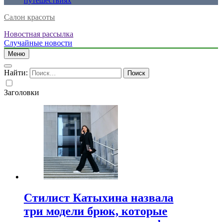
путешествиях
Салон красоты
Новостная рассылка
Случайные новости
Меню
Найти:
Заголовки
Стилист Катыхина назвала
три модели брюк, которые