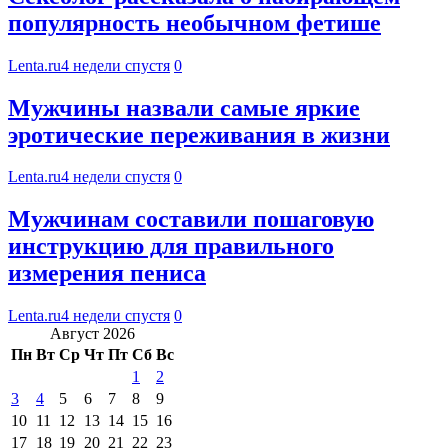
популярность необычном фетише
Lenta.ru
4 недели спустя
0
Мужчины назвали самые яркие
эротические переживания в жизни
Lenta.ru
4 недели спустя
0
Мужчинам составили пошаговую
инструкцию для правильного
измерения пениса
Lenta.ru
4 недели спустя
0
Август 2026
Пн
Вт
Ср
Чт
Пт
Сб
Вс
1
2
3
4
5
6
7
8
9
10
11
12
13
14
15
16
17
18
19
20
21
22
23