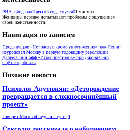
РИА «ФедералПресс»
3 года спустя
0
1 минуты
Женщины нередко испытывают проблемы с ощущением
своей женственности.
Навигация по записям
Предыдущая:
«Нет заслуг, кроме уничтожения»: как Ленин
изуродовал Москву в первую годовщину революции
Далее:
Спин-офф «Игры престолов» про Джона Сноу
ещё не одобрили
Похожие новости
Психолог Арутюнян: «Деторождение
превращается в сложносочинённый
проект»
Говорит Москва
4 недели спустя
0
Сексолог рассказала о набирающем