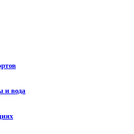
ортов
 и вода
циях