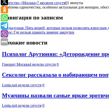
Агентство «Москва»
7 месяцев спустя
0
1 минуты
Проблема одиночества, особенно актуальная для женщин, обос
Навигация по записям
Предыдущая:
Пять вещей, которые нельзя позволять взрослым 
Далее:
Где нельзя хранить зимние закрутки
Похожие новости
Психолог Арутюнян: «Деторождение пр
Говорит Москва
4 недели спустя
0
Сексолог рассказала о набирающем по
Lenta.ru
4 недели спустя
0
Мужчины назвали самые яркие эротиче
Lenta.ru
4 недели спустя
0