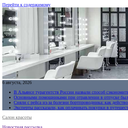
Перейти к содержимому
6 августа, 2026
В Альянсе турагентств России назвали способ сэкономить
Основными помощниками при отравлении в отпуске были
Сняли с рейса из-за болезни бортпроводника: как действо
Эксперты рассказали, как оплачивать покупки в путешес
Салон красоты
Новостная рассылка