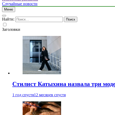
Случайные новости
Меню
Найти:
Заголовки
Стилист Катыхина назвала три моде
1 год спустя
12 месяцев спустя