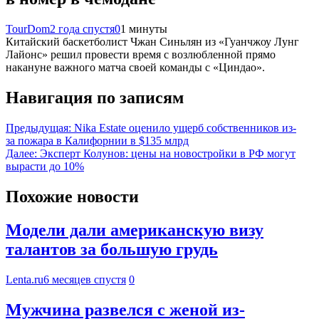
TourDom
2 года спустя
0
1 минуты
Китайский баскетболист Чжан Синьлян из «Гуанчжоу Лунг
Лайонс» решил провести время с возлюбленной прямо
накануне важного матча своей команды с «Циндао».
Навигация по записям
Предыдущая:
Nika Estate оценило ущерб собственников из-
за пожара в Калифорнии в $135 млрд
Далее:
Эксперт Колунов: цены на новостройки в РФ могут
вырасти до 10%
Похожие новости
Модели дали американскую визу
талантов за большую грудь
Lenta.ru
6 месяцев спустя
0
Мужчина развелся с женой из-