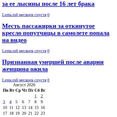
за ее лысины после 16 лет брака
Lenta.ru
6 месяцев спустя
0
Месть пассажирки за откинутое
кресло попутчицы в самолете попала
на видео
Lenta.ru
6 месяцев спустя
0
Признанная умершей после аварии
женщина ожила
Lenta.ru
6 месяцев спустя
0
Август 2026
Пн
Вт
Ср
Чт
Пт
Сб
Вс
1
2
3
4
5
6
7
8
9
10
11
12
13
14
15
16
17
18
19
20
21
22
23