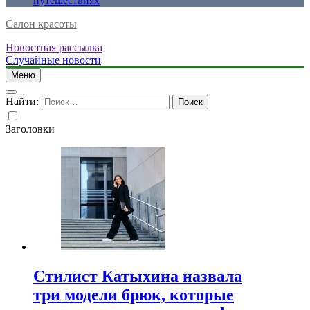
путешествиях
Салон красоты
Новостная рассылка
Случайные новости
Меню
Найти:
Заголовки
Стилист Катыхина назвала
три модели брюк, которые