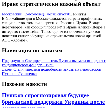
Иране стратегически важный объект
Московский Комсомолец
1 месяц спустя
0
1 минуты
В ближайшие дни в Москве ожидается встреча профильных
специалистов атомной энергетики России и Ирана. В ходе
переговоров, как сообщил посол РФ в Иране Алексей Дедов в
интервью газете Tehran Times, одним из ключевых пунктов
повестки станет обсуждение строительства новой иранской
АЭС «Хормоз».
Навигация по записям
Предыдущая:
Спецпредставитель Путина высмеял инцидент с
кондиционером фон дер Ляйен
Далее:
Стали известны подробности закрытых переговоров
Путина с Лукашенко
Похожие новости
Пушков спрогнозировал будущее
британской поддержки Украины после