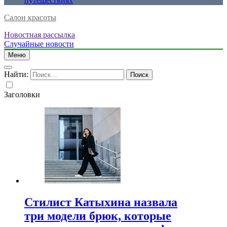
путешествиях
Салон красоты
Новостная рассылка
Случайные новости
Меню
Найти:
Заголовки
Стилист Катыхина назвала
три модели брюк, которые