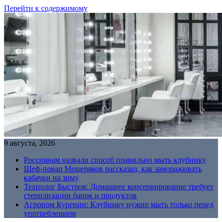
Перейти к содержимому
9 августа, 2026
Россиянам назвали способ правильно мыть клубнику
Шеф-повар Мещеряков рассказал, как замораживать
кабачки на зиму
Технолог Быстров: Домашнее консервирование требует
стерилизации банок и продуктов
Агроном Куренин: Клубнику нужно мыть только перед
употреблением