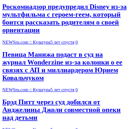
Роскомнадзор предупредил Disney из-за
мультфильма c героем-геем, который
боится рассказать родителям о своей
ориентации
NEWSru.com :: Культура
5 лет спустя
0
Певица Манижа подаст в суд на
журнал Wonderzine из-за колонки о ее
связях с АП и миллиардером Юрием
Ковальчуком
NEWSru.com :: Культура
5 лет спустя
0
Брэд Питт через суд добился от
Анджелины Джоли совместной опеки
над детьми