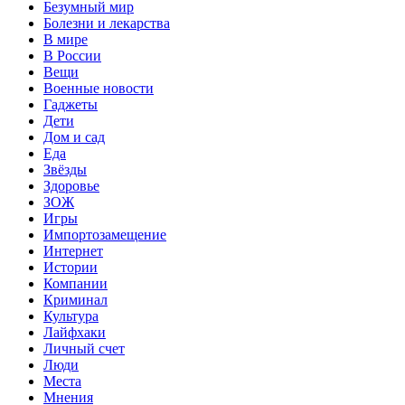
Безумный мир
Болезни и лекарства
В мире
В России
Вещи
Военные новости
Гаджеты
Дети
Дом и сад
Еда
Звёзды
Здоровье
ЗОЖ
Игры
Импортозамещение
Интернет
Истории
Компании
Криминал
Культура
Лайфхаки
Личный счет
Люди
Места
Мнения