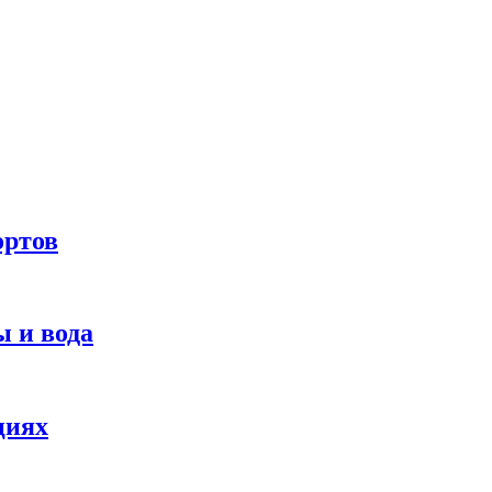
ортов
 и вода
циях