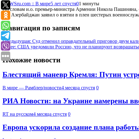
NEWSru.com :: В мире
5 лет спустя
0
1 минуты
По словам и.о. премьер-министра Армении Никола Пашиняна, е
мая Азербайджан заявил о взятии в плен шестерых военнослу
Навигация по записям
Предыдущая:
Суд отменил оправдательный приговор двум кали
Далее:
США уведомили Россию, что не планируют возвращать
Похожие новости
Блестящий маневр Кремля: Путин устро
В мире — Рамблер/новости
4 месяца спустя
0
РИА Новости: на Украине намерены вв
RT на русском
4 месяца спустя
0
Европа ускорила создание плана рабо