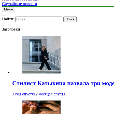
Случайные новости
Меню
Найти:
Заголовки
Стилист Катыхина назвала три моде
1 год спустя
12 месяцев спустя