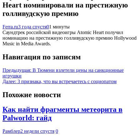
Heart номинировали на престижную
голливудскую премию
Ferra.ru
3 года спустя
0
1 минуты
Саундтрек российской видеоигры Atomic Heart получил
номинацию на престижную голливудскую премию Hollywood
Music in Media Awards.
Навигация по записям
Предыдущая:
В Тюмени взлетели цены на санкционные
игрушки
Далее:
3 признака, что вы встречаетесь с социопатом
Похожие новости
Как найти фрагменты метеорита в
Palworld: гайд
Рамблер
2 недели спустя
0