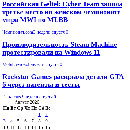
Российская Geltek Cyber Team заняла
третье место на женском чемпионате
мира MWI по MLBB
Чемпионат.com
3 недели спустя
0
Производительность Steam Machine
протестировали на Windows 11
MobiDevices
3 недели спустя
0
Rockstar Games раскрыла детали GTA
6 через патенты и тесты
Evo-news
3 недели спустя
0
Август 2026
Пн
Вт
Ср
Чт
Пт
Сб
Вс
1
2
3
4
5
6
7
8
9
10
11
12
13
14
15
16