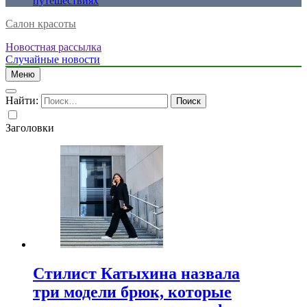
путешествиях
Салон красоты
Новостная рассылка
Случайные новости
Меню
Найти:
Заголовки
Стилист Катыхина назвала
три модели брюк, которые