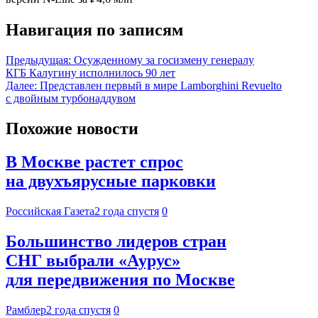
Навигация по записям
Предыдущая:
Осужденному за госизмену генералу
КГБ Калугину исполнилось 90 лет
Далее:
Представлен первый в мире Lamborghini Revuelto
с двойным турбонаддувом
Похожие новости
В Москве растет спрос
на двухъярусные парковки
Российская Газета
2 года спустя
0
Большинство лидеров стран
СНГ выбрали «Аурус»
для передвижения по Москве
Рамблер
2 года спустя
0