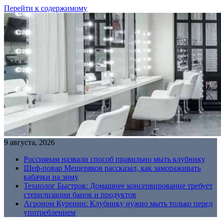
Перейти к содержимому
9 августа, 2026
Россиянам назвали способ правильно мыть клубнику
Шеф-повар Мещеряков рассказал, как замораживать
кабачки на зиму
Технолог Быстров: Домашнее консервирование требует
стерилизации банок и продуктов
Агроном Куренин: Клубнику нужно мыть только перед
употреблением