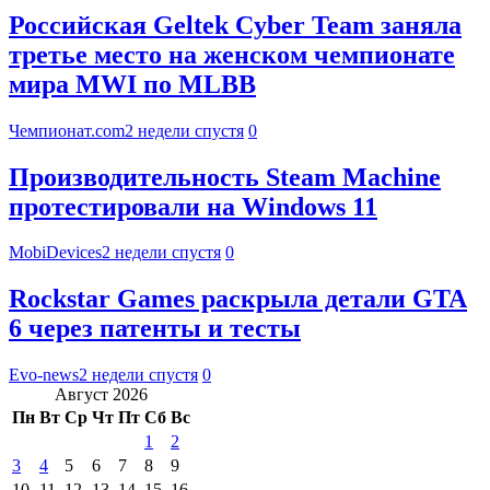
Российская Geltek Cyber Team заняла
третье место на женском чемпионате
мира MWI по MLBB
Чемпионат.com
2 недели спустя
0
Производительность Steam Machine
протестировали на Windows 11
MobiDevices
2 недели спустя
0
Rockstar Games раскрыла детали GTA
6 через патенты и тесты
Evo-news
2 недели спустя
0
Август 2026
Пн
Вт
Ср
Чт
Пт
Сб
Вс
1
2
3
4
5
6
7
8
9
10
11
12
13
14
15
16