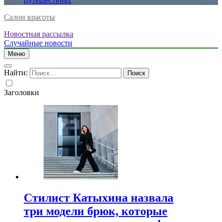
путешествиях
Салон красоты
Новостная рассылка
Случайные новости
Меню
Найти:
Заголовки
Стилист Катыхина назвала
три модели брюк, которые