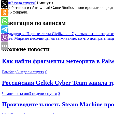
Cq.ru
2 года спустя
0
1 минуты
Разработчики из Arrowhead Game Studios анонсировали очередно
уже 6 февраля.
Навигация по записям
Предыдущая:
Первые тесты Civilization 7 указывают на отвра
Далее:
Мирные песочницы на выживание: во что поиграть пац
Похожие новости
Как найти фрагменты метеорита в Palwo
Рамблер
3 недели спустя
0
Российская Geltek Cyber Team заняла 
Чемпионат.com
3 недели спустя
0
Производительность Steam Machine про