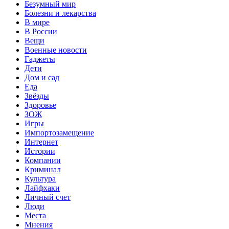
Безумный мир
Болезни и лекарства
В мире
В России
Вещи
Военные новости
Гаджеты
Дети
Дом и сад
Еда
Звёзды
Здоровье
ЗОЖ
Игры
Импортозамещение
Интернет
Истории
Компании
Криминал
Культура
Лайфхаки
Личный счет
Люди
Места
Мнения