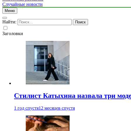
Случайные новости
Меню
Найти:
Заголовки
Стилист Катыхина назвала три моде
1 год спустя
12 месяцев спустя