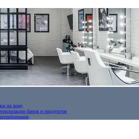
ки на зиму
терилизации банок и продуктов
потреблением