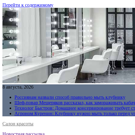
Перейти к содержимому
8 августа, 2026
Россиянам назвали способ правильно мыть клубнику
Шеф-повар Мещеряков рассказал, как замораживать кабач
Технолог Быстров: Домашнее консервирование требует с
Агроном Куренин: Клубнику нужно мыть только перед у
Салон красоты
Новостная рассылка