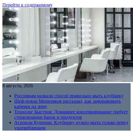
Перейти к содержимому
8 августа, 2026
Россиянам назвали способ правильно мыть клубнику
Шеф-повар Мещеряков рассказал, как замораживать
кабачки на зиму
Технолог Быстров: Домашнее консервирование требует
стерилизации банок и продуктов
Агроном Куренин: Клубнику нужно мыть только перед
употреблением