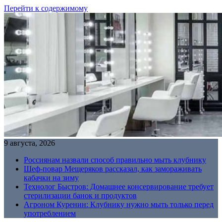
Перейти к содержимому
9 августа, 2026
Россиянам назвали способ правильно мыть клубнику
Шеф-повар Мещеряков рассказал, как замораживать
кабачки на зиму
Технолог Быстров: Домашнее консервирование требует
стерилизации банок и продуктов
Агроном Куренин: Клубнику нужно мыть только перед
употреблением