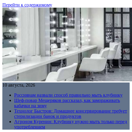
Перейти к содержимому
10 августа, 2026
Россиянам назвали способ правильно мыть клубнику
Шеф-повар Мещеряков рассказал, как замораживать
кабачки на зиму
Технолог Быстров: Домашнее консервирование требует
стерилизации банок и продуктов
Агроном Куренин: Клубнику нужно мыть только перед
употреблением