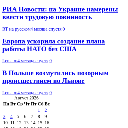
РИА Новости: на Украине намерены
ввести трудовую повинность
RT на русском
4 месяца спустя
0
Европа ускорила создание плана
работы НАТО без США
Lenta.ru
4 месяца спустя
0
В Польше возмутились позорным
происшествием во Львове
Lenta.ru
4 месяца спустя
0
Август 2026
Пн
Вт
Ср
Чт
Пт
Сб
Вс
1
2
3
4
5
6
7
8
9
10
11
12
13
14
15
16