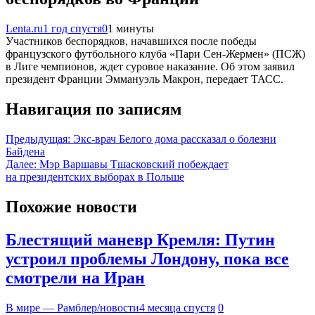
Lenta.ru
1 год спустя
0
1 минуты
Участников беспорядков, начавшихся после победы
французского футбольного клуба «Пари Сен-Жермен» (ПСЖ)
в Лиге чемпионов, ждет суровое наказание. Об этом заявил
президент Франции Эммануэль Макрон, передает ТАСС.
Навигация по записям
Предыдущая:
Экс-врач Белого дома рассказал о болезни
Байдена
Далее:
Мэр Варшавы Тшасковский побеждает
на президентских выборах в Польше
Похожие новости
Блестящий маневр Кремля: Путин
устроил проблемы Лондону, пока все
смотрели на Иран
В мире — Рамблер/новости
4 месяца спустя
0