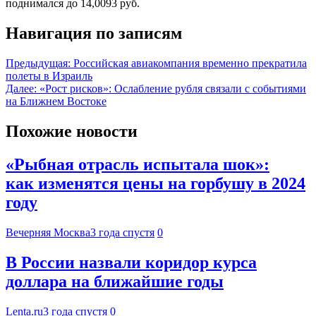
поднимался до 14,0093 руб.
Навигация по записям
Предыдущая:
Российская авиакомпания временно прекратила
полеты в Израиль
Далее:
«Рост рисков»: Ослабление рубля связали с событиями
на Ближнем Востоке
Похожие новости
«Рыбная отрасль испытала шок»:
как изменятся цены на горбушу в 2024
году
Вечерняя Москва
3 года спустя
0
В России назвали коридор курса
доллара на ближайшие годы
Lenta.ru
3 года спустя
0