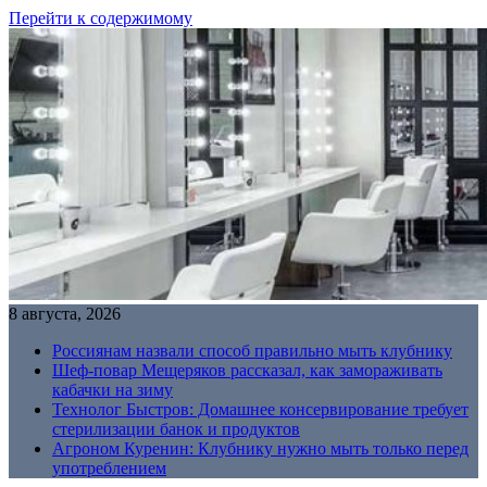
Перейти к содержимому
8 августа, 2026
Россиянам назвали способ правильно мыть клубнику
Шеф-повар Мещеряков рассказал, как замораживать
кабачки на зиму
Технолог Быстров: Домашнее консервирование требует
стерилизации банок и продуктов
Агроном Куренин: Клубнику нужно мыть только перед
употреблением