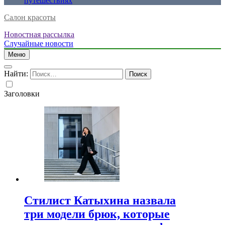
путешествиях
Салон красоты
Новостная рассылка
Случайные новости
Меню
Найти:
Заголовки
Стилист Катыхина назвала
три модели брюк, которые