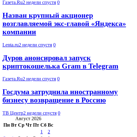
Газета.Ru
2 недели спустя
0
Назван крупный акционер
возглавляемой экс-главой «Яндекса»
компании
Lenta.ru
2 недели спустя
0
Дуров анонсировал запуск
криптокошелька Gram в Telegram
Газета.Ru
2 недели спустя
0
Госдума затруднила иностранному
бизнесу возвращение в Россию
ТВ Центр
2 недели спустя
0
Август 2026
Пн
Вт
Ср
Чт
Пт
Сб
Вс
1
2